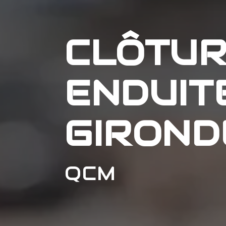
CLÔTU
ENDUIT
GIROND
QCM