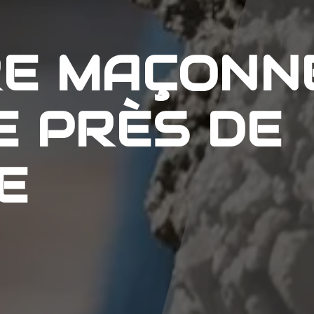
RE MAÇONN
E PRÈS DE
E