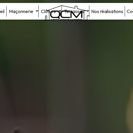
eil
Maçonnerie
Clôture
Terrasses
Nos réalisations
Co