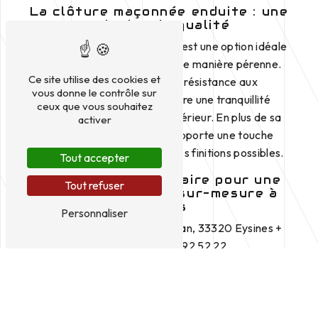
La clôture maçonnée enduite : une
solution de qualité
La clôture maçonnée enduite est une option idéale
pour délimiter votre terrain de manière pérenne.
Ce site utilise des cookies et
Grâce à sa solidité et sa résistance aux
vous donne le contrôle sur
intempéries, elle vous assure une tranquillité
ceux que vous souhaitez
d'esprit et embellit votre extérieur. En plus de sa
activer
fonction protectrice, elle apporte une touche
esthétique grâce à différentes finitions possibles.
Tout accepter
QCM : votre partenaire pour une
Tout refuser
clôture maçonnée sur-mesure à
Eysines
Personnaliser
Adresse: 269 avenue du Taillan, 33320 Eysines +
Téléphone: 06 82 92 52 22
QCM est à votre service pour la conception et la
réalisation de votre clôture maçonnée enduite à
Eysines. Notre équipe de professionnels qualifiés