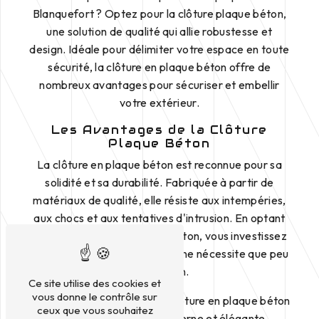
Blanquefort ? Optez pour la clôture plaque béton,
une solution de qualité qui allie robustesse et
design. Idéale pour délimiter votre espace en toute
sécurité, la clôture en plaque béton offre de
nombreux avantages pour sécuriser et embellir
votre extérieur.
Les Avantages de la Clôture
Plaque Béton
La clôture en plaque béton est reconnue pour sa
solidité et sa durabilité. Fabriquée à partir de
matériaux de qualité, elle résiste aux intempéries,
aux chocs et aux tentatives d'intrusion. En optant
pour une clôture en plaque béton, vous investissez
dans une solution pérenne qui ne nécessite que peu
d'entretien.
Ce site utilise des cookies et
vous donne le contrôle sur
En plus de sa robustesse, la clôture en plaque béton
ceux que vous souhaitez
offre une esthétique moderne et élégante.