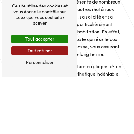
La clôture en plaque béton présente de nombreux
Ce site utilise des cookies et
avantages par rapport à d'autres matériaux
vous donne le contrôle sur
traditionnels. Tout d'abord, sa solidité et sa
ceux que vous souhaitez
activer
durabilité en font un choix particulièrement
judicieux pour sécuriser votre habitation. En effet,
Tout accepter
le béton est un matériau robuste qui résiste aux
intempéries et au temps qui passe, vous assurant
Tout refuser
une clôture fiable sur le long terme.
Personnaliser
En plus de sa résistance, la clôture en plaque béton
offre également un aspect esthétique indéniable.
Chez QCM, nous proposons divers modèles de
clôtures en béton, alliant design moderne et
élégance intemporelle, pour s'adapter
harmonieusement à votre environnement et
valoriser votre propriété.
Les différentes options de
clôture en plaque béton