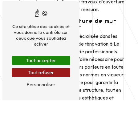
votre service pour réaliser vos travaux d'ouverture
de mur porteur sur mesure.
Experts en ouverture de mur
Ce site utilise des cookies et
porteur
vous donne le contrôle sur
QCM est une entreprise spécialisée dans les
ceux que vous souhaitez
travaux de construction et de rénovation à Le
activer
Pian-Médoc. Nos équipes de professionnels
qualifiés possèdent le savoir-faire nécessaire pour
Tout accepter
réaliser des ouvertures de murs porteurs en toute
Tout refuser
sécurité et conformité avec les normes en vigueur.
Nous mettons tout en œuvre pour garantir la
Personnaliser
solidité et la stabilité de votre structure, tout en
respectant vos exigences esthétiques et
fonctionnelles.
Processus de réalisation
L'ouverture d'un mur porteur est une opération
complexe qui nécessite une étude préalable