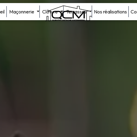
eil
Maçonnerie
Clôture
Terrasses
Nos réalisations
Co